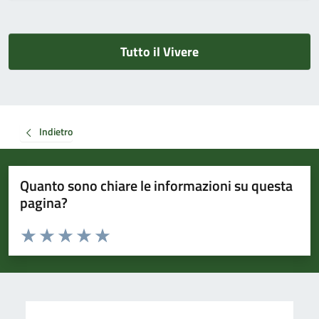
Tutto il Vivere
Indietro
Quanto sono chiare le informazioni su questa
pagina?
Valuta da 1 a 5 stelle la pagina
Valuta 1 stelle su 5
Valuta 2 stelle su 5
Valuta 3 stelle su 5
Valuta 4 stelle su 5
Valuta 5 stelle su 5