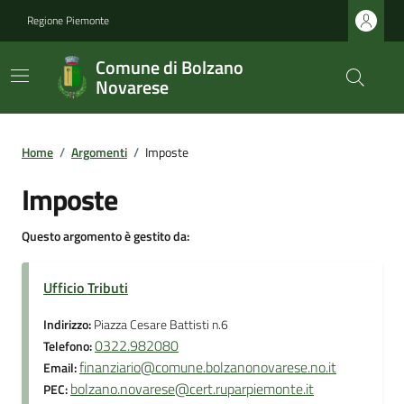
Regione Piemonte
Comune di Bolzano
Novarese
Home
/
Argomenti
/
Imposte
Imposte
Questo argomento è gestito da:
Ufficio Tributi
Indirizzo:
Piazza Cesare Battisti n.6
0322.982080
Telefono:
finanziario@comune.bolzanonovarese.no.it
Email:
bolzano.novarese@cert.ruparpiemonte.it
PEC: