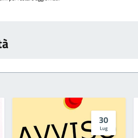
tà
30
Lug