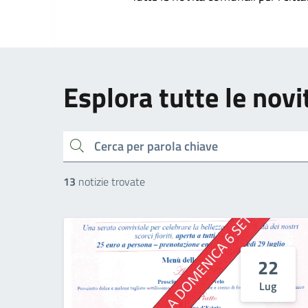
Esplora tutte le novi
cerca
13
notizie trovate
22
Lug