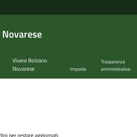
 Novarese
Vivere Bolzano
Trasparenza
Novarese
Imposte
amministrativa
dini per restare aggiornati.