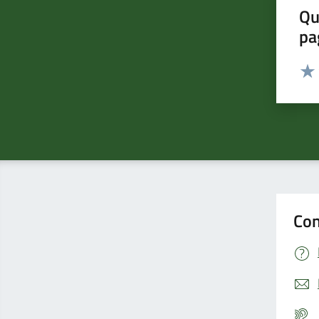
Qu
pa
Valut
Valu
Con