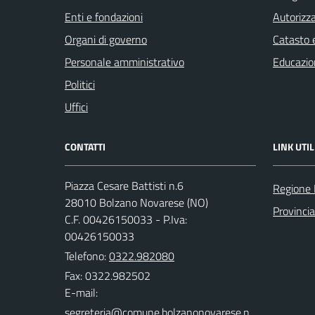
Enti e fondazioni
Autorizza
Organi di governo
Catasto e
Personale amministrativo
Educazio
Politici
Uffici
CONTATTI
LINK UTIL
Piazza Cesare Battisti n.6
Regione
28010 Bolzano Novarese (NO)
Provinci
C.F. 00426150033 - P.Iva:
00426150033
Telefono:
0322.982080
Fax: 0322.982502
E-mail: