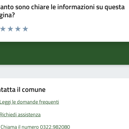
anto sono chiare le informazioni su questa
gina?
a da 1 a 5 stelle la pagina
ta 1 stelle su 5
Valuta 2 stelle su 5
Valuta 3 stelle su 5
Valuta 4 stelle su 5
Valuta 5 stelle su 5
tatta il comune
Leggi le domande frequenti
Richiedi assistenza
Chiama il numero 0322.982080