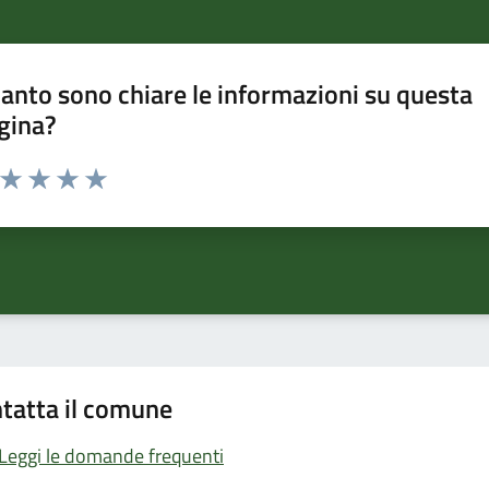
anto sono chiare le informazioni su questa
gina?
a da 1 a 5 stelle la pagina
ta 1 stelle su 5
Valuta 2 stelle su 5
Valuta 3 stelle su 5
Valuta 4 stelle su 5
Valuta 5 stelle su 5
tatta il comune
Leggi le domande frequenti