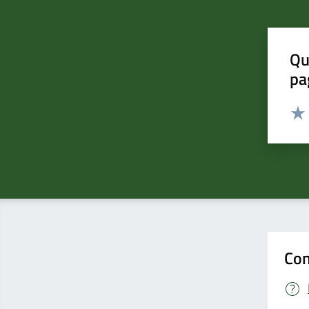
Qu
pa
Valut
Valu
Con