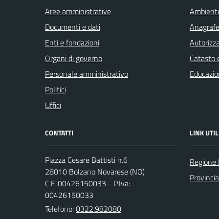
Aree amministrative
Ambient
Documenti e dati
Anagrafe 
Enti e fondazioni
Autorizza
Organi di governo
Catasto e
Personale amministrativo
Educazio
Politici
Uffici
CONTATTI
LINK UTIL
Piazza Cesare Battisti n.6
Regione
28010 Bolzano Novarese (NO)
Provinci
C.F. 00426150033 - P.Iva:
00426150033
Telefono:
0322.982080