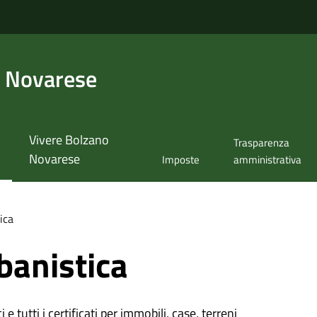
 Novarese
Vivere Bolzano
Trasparenza
Novarese
Imposte
amministrativa
ica
banistica
 e tutti i certificati per immobili, case, terreni