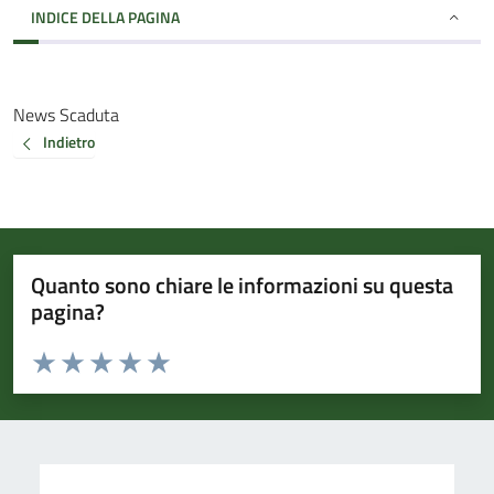
INDICE DELLA PAGINA
News Scaduta
Indietro
Quanto sono chiare le informazioni su questa
pagina?
Valuta da 1 a 5 stelle la pagina
Valuta 1 stelle su 5
Valuta 2 stelle su 5
Valuta 3 stelle su 5
Valuta 4 stelle su 5
Valuta 5 stelle su 5